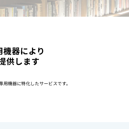
用機器により
提供します
専用機器に特化したサービスです。
。