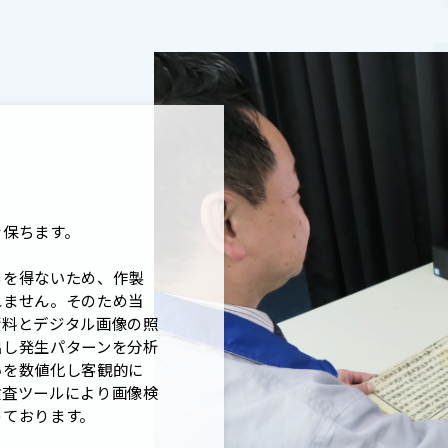
を保ちます。
るを得ないため、作製
れません。そのため当
資料とデジタル画像の照
出し発生パターンを分析
いを数値化し客観的に
検査ツールにより画像検
めております。