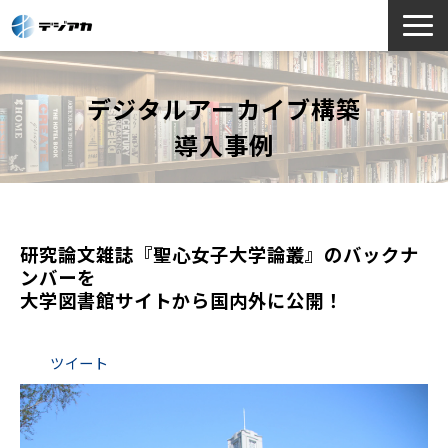
選ばれる理由
デジタルアーカイブ構築
サービス一覧
導入事例
お役立ち情報
導入事例
よくあるご質問
研究論文雑誌『聖心女子大学論叢』のバックナ
ンバーを
大学図書館サイトから国内外に公開！
ツイート