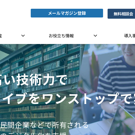
メールマガジン登録
無料相談会
覧
お役立ち情報
導入
高い技術力で
カイブをワンストップで
民間企業などで所有される