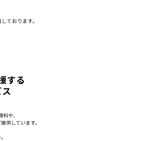
内しております。
援する
ビス
資料や、
ご提供しています。
作。