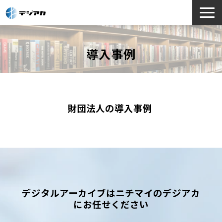
選ばれる理由
導入事例
サービス一覧
お役立ち情報
導入事例
よくあるご質問
財団法人の導入事例 
デジタルアーカイブはニチマイのデジアカ
にお任せください