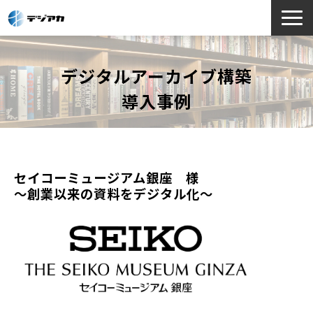
選ばれる理由
デジタルアーカイブ構築
サービス一覧
導入事例
お役立ち情報
導入事例
よくあるご質問
セイコーミュージアム銀座　様
～創業以来の資料をデジタル化～