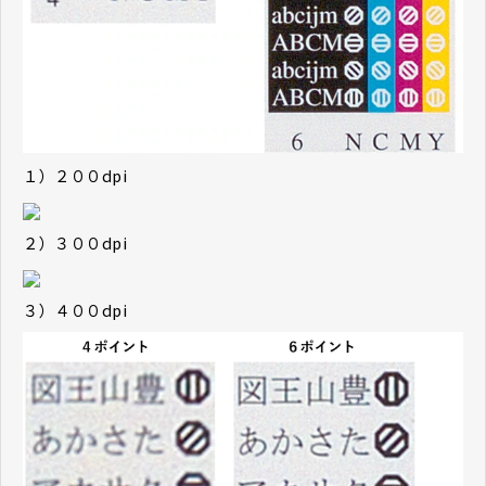
１）２００dpi
２）３００dpi
３）４００dpi