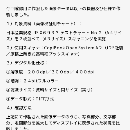
今回確認用に作製した画像データは以下の機器及び仕様で作
製しました。
１）対象資料（画像検証用チャート）：
日本産業規格 JIS X６９３３ テストチャート No.２（A４サイ
ズ）を２枚並べて（A３サイズ）スキャニングを実施
２）使用スキャナ：CopiBook Open System A２（i２S社製
／原稿上向き式高精細ブックスキャナ）
３）デジタル化仕様：
①解像度：２００dpi／３００dpi／４００dpi
②階調：２４bitフルカラー
③認識サイズ：資料サイズと同サイズ（実寸）
④データ形式：TIFF形式
４）確認方法
上記にて作製された画像データのうち、写真部分、文字部
分、地図部分を拡大してディスプレイに表示された状況を比
較しました。