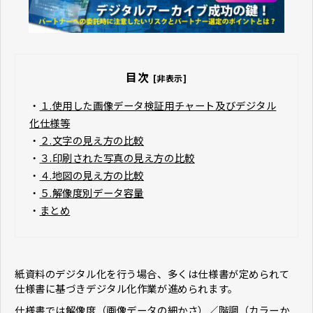
目次
[非表示]
・
１.使用した画像データ検証用チャート及びデジタル
化仕様等
・
２.文字の見え方の比較
・
３.印刷された写真の見え方の比較
・
４.地図の見え方の比較
・
５.解像度別データ容量
・
まとめ
紙資料のデジタル化を行う場合、多くは仕様書が定められて
仕様書に基づきデジタル化作業が進められます。
仕様書では解像度（画像データの細かさ）／階調（カラーか