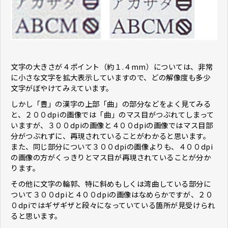
文字の大きさが４ポイント（約１.４mm）については、非常
に小さな文字を拡大表示していますので、どの解像度も多少
文字がぼやけてみえています。
しかし「豊」の漢字の上部「曲」の部分などをよく見てみる
と、２００dpiの画像では「曲」のマス目がつぶれてしまって
いますが、３００dpiの画像と４００dpiの画像ではマス目部
分がつぶれずに、再現されていることがわかると思います。
また、同じ部分について３００dpiの画像よりも、４００dpi
の画像の方がくっきりとマス目が再現されていることが分か
ります。
その他に文字の輪郭、特に斜めもしくは湾曲している部分に
ついて３００dpiと４００dpiの画像はなめらかですが、２０
０dpiではギザギザと段々になっていている箇所が見受けられ
ると思います。