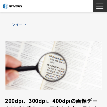
選ばれる理由
ツイート
サービス一覧
お役立ち情報
導入事例
よくあるご質問
200dpi、300dpi、400dpiの画像デー