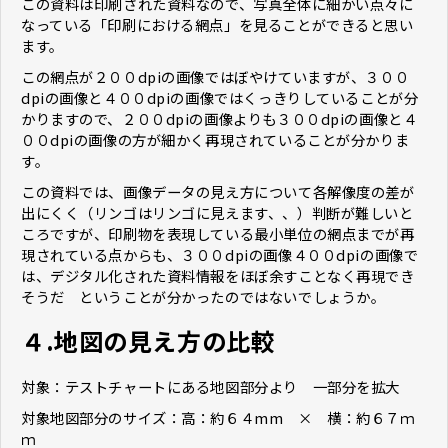
この資料は印刷された資料なので、写真全体に細かい点々に
なっている「印刷における網点」を見ることができると思い
ます。
この網点が２００dpiの画像ではぼやけていますが、３００
dpiの画像と４００dpiの画像ではくっきりしていることが分
かりますので、２００dpiの画像よりも３００dpiの画像と４
００dpiの画像の方が細かく再現されていることが分かりま
す。
この資料では、画像データの見え方について各解像度の差が
出にくく（リンゴはリンゴに見えます、、）判断が難しいと
ころですが、印刷物を表現している最小単位の網点までが再
現されている点からも、３００dpiの画像４００dpiの画像で
は、デジタル化された資料情報をほぼ余すことなく再現でき
そうだ ということが分かったのではないでしょうか。
４.
地図の見え方の比較
対象：テストチャートにある地図部分より 一部分を拡大
対象地図部分のサイズ：高：約６４mm × 横：約６７ｍ
ｍ