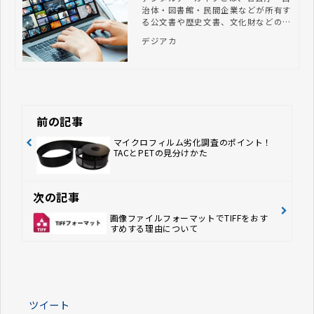
治体・図書館・民間企業などが所有す
る公文書や歴史文書、文化財などの情
報資産を保存・公開する仕組みのこと
デジアカ
です。デジタルアーカイブを構築する
ことで、紙媒体で保存していた資料の
デジタル画像やコンテンツなどを閲覧
したり、印刷またはダウンロードした
りできます。 情報資産が有効活用さ
れると、国民の文化的活動や大学・研
究機関での研究活動、産業界における
前の記事
新事業の展開、自治体での地方創生な
ど、あらゆる分野で新たな価値創出に
マイクロフィルム劣化調査のポイント！
TACとPETの見分けかた
つながることが期待されます。 組織
や企業の担当者のなかには「どのよう
な手順で構築するのか」「利活用しや
すくするポイントはあるのか」などの
次の記事
疑問を持つ方もいるのではないでしょ
うか。 この記事では、デジタルアー
画像ファイルフォーマットでTIFFをおす
カイブの作り方とポイント、活用事例
すめする理由について
について紹介します。
ツイート