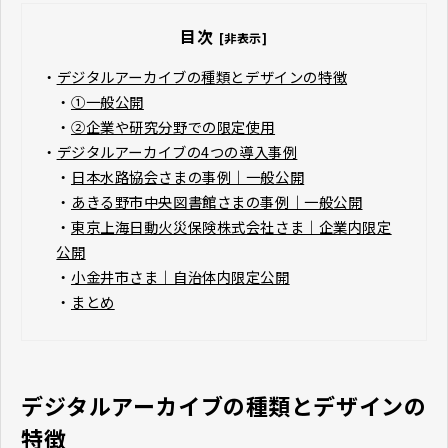
目次
[非表示]
・
デジタルアーカイブの種類とデザインの特徴
・
①一般公開
・
②企業や研究分野での限定使用
・
デジタルアーカイブの4つの導入事例
・
日本水路協会さまの事例｜一般公開
・
あきる野市中央図書館さまの事例｜一般公開
・
東京上海日動火災保険株式会社さま｜企業内限定
公開
・
小金井市さま｜自治体内限定公開
・
まとめ
デジタルアーカイブの種類とデザインの
特徴