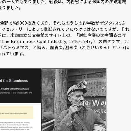
ンの一人でもありました。戦後は、内務省による米国内の炭鉱地域
撮りました。
 全部で約9000枚近くあり、それらのうちの約半数がデジタル化さ
ラッセル・リーによって撮影されていたわけではないのですが、それ
下は、米国国立公文書館のサイト上の、「炭鉱産業の医療調査の写
f the Bituminous Coal Industry, 1946-1947, ） の画面です。こ
葉は、「バトゥミマス」と読み、歴青炭/瀝青炭（れきせいたん）という代
われています。