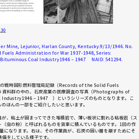
230
ver Mine, Lejunior, Harlan County, Kentucky.9/13/1946. No.
 Fuels Administration for War 1937-1948, Series:
e Bituminous Coal Industry1946 – 1947 NAID: 541294.
形燃料管理局記録（Records of the Solid Fuels
48）という資料群の中の、石炭産業の医療調査の写真（Photographs of
ous Coal Industry1946 – 1947 ）というシリーズのものとなります。こ
らのほんの一部をご紹介したいと思います。
員が、粘土が固まってできた堆積岩で、薄い板状に割れる粘板岩（ス
ト（虫の粉）と呼ばれるものを貨車に積んでいるものです。1回の作
積載量になります。右は、その作業員が、石炭の固い層を崩すためにそ
準備をしている様子です。