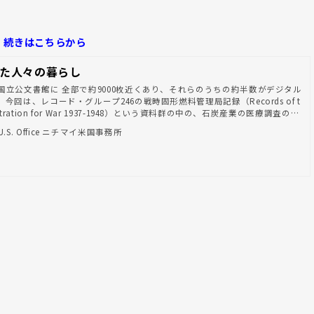
続きはこちらから
た人々の暮らし
国立公文書館に 全部で約9000枚近くあり、それらのうちの約半数がデジタル
今回は、レコード・グループ246の戦時固形燃料管理局記録（Records of t
dministration for War 1937-1948）という資料群の中の、石炭産業の医療調査の写
 Medical Survey of the Bituminous Coal Industry1946 – 1947 ）というシ
on U.S. Office ニチマイ米国事務所
紹介いたします。