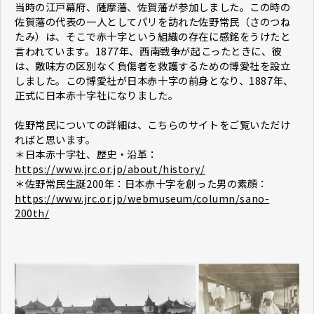
当時の江戸幕府、薩摩藩、佐賀藩が参加しました。この時の
佐賀藩の代表の一人としてパリを訪れた佐野常民（さのつね
たみ）は、そこで赤十字という組織の存在に感銘をうけたと
言われています。1877年、西南戦争が起こったときに、彼
は、敵味方の区別なく負傷者を救護するための博愛社を設立
しました。この博愛社が日本赤十字の前身となり、1887年、
正式に日本赤十字社になりました。
佐野常民についての詳細は、こちらのサイトをご覧いただけ
ればと思います。
＊日本赤十字社、歴史・沿革：
https://www.jrc.or.jp/about/history/
＊佐野常民生誕200年：日本赤十字を創った男の素顔：
https://www.jrc.or.jp/webmuseum/column/sano-
200th/