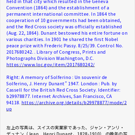
held in that city which resulted in the Geneva
Convention (1864) and the establishment of a
permanent international committee. In 1864 the
cooperation of 10 governments had been obtained,
and the Red Cross society was officially established
(Aug. 22, 1864). Dunant bestowed his entire fortune on
various charities. In 1901 he shared the first Nobel
peace prize with Frederic Passy. 8/25/39. Control No.
2017680242. . Library of Congress, Prints and
Photographs Division Washington, D.C.
https://www.loc.gov/item/2017680242/
Right: A memory of Solferino : Un souvenir de
Solferino, J. Henry Dunant” 1947. London : Pub. by
Cassell for the British Red Cross Society. Identifier:
b29978877. Internet Archives, San Francisco, CA
94118.
https://archive.org/details/b29978877/mode/2
up
左上の写真は、スイスの実業家であった、ジャン・アンリ・
デュナン（Jean Henri Dunant、1828-1910） の晩年の写