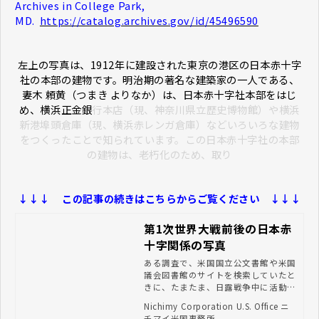
Archives in College Park,
MD.
https://catalog.archives.gov/id/45496590
左上の写真は、1912年に建設された東京の港区の日本赤十字
社の本部の建物です。明治期の著名な建築家の一人である、
妻木 頼黄（つまき よりなか）は、日本赤十字社本部をはじ
め、横浜正金銀
行本店（現、神奈川県立歴史博物館）や横浜
新港埠頭倉庫（現、横浜赤レンガ倉庫）などいろいろな建物
をつくったことで知られています。この日本赤十字社の本部
の建物は、老朽化のため、取り
↓↓↓
この記事の続きはこちらからご覧ください ↓↓↓
第1次世界大戦前後の日本赤
十字関係の写真
ある調査で、米国国立公文書館や米国
議会図書館のサイトを検索していたと
きに、たまたま、日露戦争中に活動し
ていた日本赤十字の看護婦の写真を見
Nichimy Corporation U.S. Office ニ
つけました。なので、今回は、その写
チマイ米国事務所