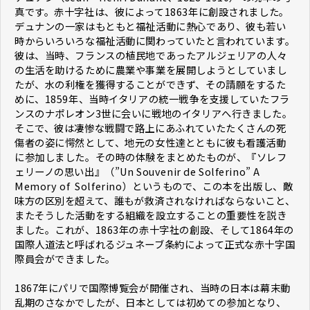
真です。赤十字社は、彼によって1863年に創設されました。
デュナンの一家はもともと福祉活動に熱心であり、彼も若い
時からいろいろな福祉活動に関わっていたと言われています。
彼は、当時、フランスの植民地であったアルジェリアの人々
の生活を助けるために農業や事業を展開しようとしていまし
たが、水の利権を獲得することができず、その請願をするた
めに、1859年、当時イタリアの統一戦争を支援していたフラ
ンスのナポレオン3世に会いに戦地のイタリアへ行きました。
そこで、彼は凄惨な戦闘で路上にあふれていたたくさんの死
傷者の姿に愕然として、地元の女性達とともに彼も看護活動
に参加しました。その時の体験をまとめたものが、『ソレフ
ェリーノの思い出』（”Un Souvenir de Solferino” A
Memory of Solferino）というもので、この本を出版し、敵
味方の区別を超えて、誰もが救済されなければならないこと、
またそうした活動をする組織を設立することの重要性を説き
ました。これが、1863年の赤十字社の創設、そして1864年の
国際人道法と呼ばれるジュネーブ条約によって正式な赤十字国
際員会ができました。
1867年にパリで国際博覧会が開催され、当時の日本は幕末動
乱期のさなかでしたが、日本としては初めての参加となり、