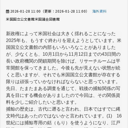
2026-01-28 11:00
（更新：
2026-01-28 11:00
）
海外資料
米国国立公文書館
米国議会図書館
新政権によって米国社会は大きく揺れることになった
2025年も、もうすぐ終わりを迎えようとしています。米
国国立公文書館の内部もいろいろなことがありました
が、少なくとも、10月1日から11月12日までの43日間の
長い政府機関の閉鎖期間を除けば、リサーチルームは平
常開館を保ってきました。今後も先が見えない状態が続
くと思いますが、それでも米国国立公文書館が存在する
限りは頑張っていかなければならないと思っています。
先日、たまたまある調査を通じて、戦後の捕鯨関係の写
真を目にする機会がありましたので今回は、その関係資
料を少しご紹介したいと思います。
捕鯨の歴史は、古代に遡ると言われ、日本ではすでに縄
文時代はあったのではないかと言われています。(1) 16
世紀には捕鯨専用の銛（もり）を使うようになり、江戸