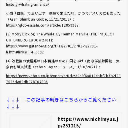
history-whaling-america/
小説「白鯨」で思い出す 捕鯨で栄えた町、かつてアメリカにもあった
（Asahi Shimbun Globe, 11/21/2019）:
https://globe.asahi.com/article/12859987
(3) Moby Dick or, The Whale. By Herman Melville (THE PROJECT
GUTENBERG EBOOK 2701):
https://www.gutenberg.org/files/2701/2701-h/2701-
h.htm#link2H_4_0002
(4) 敗戦後の食糧難の日本再建のために国をあげて南氷洋捕鯨開始 気
象台も職員派遣（Yahoo Japan ニュース, 11/18/2021）:
https://news.yahoo.co.jp/expert/articles/0e3f6a819cbbf7b7b2f93
7026da60db378707836
↓↓↓ この記事の続きはこちらからご覧ください
↓↓↓
https://www.nichimyus.j
p/251215/