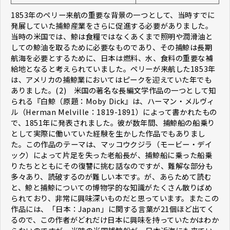
1853年のペリー来航の重要な背景の一つとして、当時すでに
発展していた捕鯨産業をさらに促進する必要がありました。
当時の米国では、鯨は食糧ではなくあくまで照明や潤滑油と
しての鯨油を取るために必要なものであり、その捕鯨は長期
航海を必要とするために、日本は燃料、水、食料の重要な補
給地となると考えられていました。ペリーが来航した1853年
は、アメリカの捕鯨業においてはピークを迎えていた年でも
ありました。(2) 米国の著名な長編文学作品の一つとして知
られる『白鯨（原題：Moby Dick』は、ハーマン・メルヴィ
ル（Herman Melville：1819-1891）によって書かれたもの
で、1851年に発表されました。彼が数年間、捕鯨船の船乗り
として実際に働いていた経験を生かした作品でもありまし
た。この作品のテーマは、マッコウクジラ（モービー・デイ
ック）によって片足を失った老船長が、捕鯨船に乗った船乗
りたちとともにその復讐に挑む話なのですが、難解な部分も
多々あり、読破するのが難しい本です。が、あらためて読む
と、鯨と捕鯨についての博物学的な知識がたくさん散りばめ
られており、非常に興味深いものだと思っています。またこの
作品には、「日本：Japan」に関する言葉が21個ほど出てく
るので、この作者がどれだけ日本に興味を持っていたかはわか