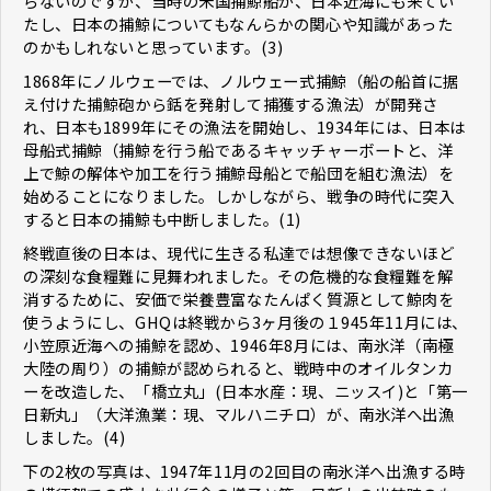
らないのですが、当時の米国捕鯨船が、日本近海にも来てい
たし、日本の捕鯨についてもなんらかの関心や知識があった
のかもしれないと思っています。(3)
1868年にノルウェーでは、ノルウェー式捕鯨（船の船首に据
え付けた捕鯨砲から銛を発射して捕獲する漁法）が開発さ
れ、日本も1899年にその漁法を開始し、1934年には、日本は
母船式捕鯨（捕鯨を行う船であるキャッチャーボートと、洋
上で鯨の解体や加工を行う捕鯨母船とで船団を組む漁法）を
始めることになりました。しかしながら、戦争の時代に突入
すると日本の捕鯨も中断しました。(1)
終戦直後の日本は、現代に生きる私達では想像できないほど
の深刻な食糧難に見舞われました。その危機的な食糧難を解
消するために、安価で栄養豊富なたんぱく質源として鯨肉を
使うようにし、GHQは終戦から3ヶ月後の１945年11月には、
小笠原近海への捕鯨を認め、1946年8月には、南氷洋（南極
大陸の周り）の捕鯨が認められると、戦時中のオイルタンカ
ーを改造した、「橋立丸」(日本水産：現、ニッスイ)と「第一
日新丸」（大洋漁業：現、マルハニチロ）が、南氷洋へ出漁
しました。(4)
下の2枚の写真は、1947年11月の2回目の南氷洋へ出漁する時