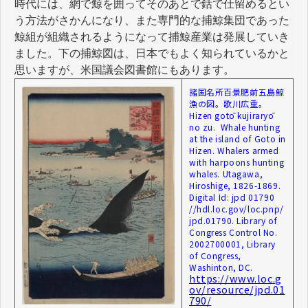
時代には、網で鯨を囲ってそのあとで銛で仕留めるとい
う方法がさかんになり、また専門的な捕鯨集団であった
鯨組が組織されるようになって捕鯨産業は発展していき
ました。下の捕鯨図は、日本でもよく知られているかと
思いますが、米国議会図書館にもあります。
諸国名所百景肥前五島鯨
漁の図。歌川広重。
Hizen gotō kujiraryō
no zu. Whale hunting
at the island of Goto in
Hizen. Whalers armed
with harpoons hunting
whales. Utagawa,
Hiroshige, 1826-1869.
Digital Id: jpd 01790
//hdl.loc.gov/loc.pnp/
jpd.01790. Library of
Congress Control No.
2002700001, Library
of Congress,
Washinton, DC.
https://www.loc.g
ov/resource/jpd.01
790/