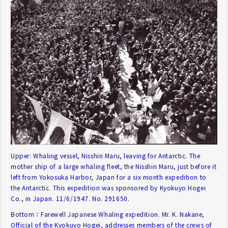
Upper: Whaling vessel, Nisshin Maru, leaving for Antarctic. The
mother ship of a large whaling fleet, the Nisshin Maru, just before it
left from Yokosuka Harbor, Japan for a six month expedition to
the Antarctic. This expedition was sponsored by Kyokuyo Hogei
Co., in Japan. 11/6/1947. No. 291650.
Bottom：Farewell Japanese Whaling expedition. Mr. K. Nakane,
Official of the Kyokuyo Hogei, addresses members of the crews of