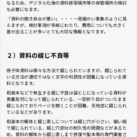
なるため、デジタル化後の資料排架場所等の保管場所の検討
も必要になます。
「資料の開き具合が悪い」・・・一見細かい事象のように見
えますが、検討事項が多岐にわたり、費用についても大きく
差が出ることが多いとても大切な情報となります。
２）資料の綴じ不良等
冊子体資料は様々な方法で綴じられていますが、綴じられて
いる方法が適切ではなく文字の判読性が困難になっている資
料となります。
和装本などで発生する綴じ不良は袋とじになっている資料が
表裏反対になって綴じられている、一部折り目がついたまま
綴じられておりページを開くことが困難、天地逆に綴じられ
ているなどがあります。
和装本の解体と綴じ直しについては綴じ穴が小さい、細い紐
で綴じられている、綴じ穴部分の耐久性の問題などがあるた
め、資料の解体から綴じ直しまで修復や製本等の専門業者さ