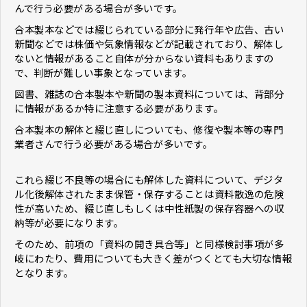
んで行う必要がある場合が多いです。
合本製本などでは綴じられている部分に発行年や広告、古い
新聞などでは株価や気象情報などが記載されており、解体し
ないと情報があること自体が分からない資料もありますの
で、判断が難しい事象となっています。
図書、雑誌の合本製本や新聞の製本資料については、背部分
に情報があるか特に注意する必要があります。
合本製本の解体と綴じ直しについても、修復や製本等の専門
業者さんで行う必要がある場合が多いです。
これら綴じ不良等の場合にも解体した資料について、デジタ
ル化後解体されたまま保管・保存することは資料散逸の危険
性が高いため、綴じ直しもしくは中性紙製の保存容器への収
納等が必要になります。
そのため、前項の「資料の開き具合等」と同様検討事項が多
岐にわたり、費用についても大きく差がつくとても大切な情報
となります。