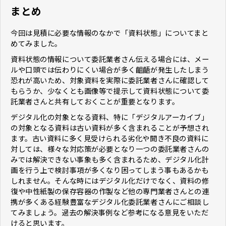
まとめ
今回は見積に必要な情報のなかで「資料状態」についてまと
めてみました。
資料状態の情報について委託業者さん伝える場合には、メー
ルや口頭では伝わりにくい場合が多く齟齬が発生したしまう
恐れが高いため、対象資料を実際に委託業者さんに確認して
もらうか、少なくとも画像等で提示して資料状態について委
託業者さんと共有しておくことが重要となります。
デジタル化の対象となる資料、特に「デジタルアーカイブ」
の対象となる資料は古い資料が多く含まれることが予想され
ます。古い資料に多く見受けられる劣化や開き不良の資料に
対しては、様々な対応策が必要となり一つの委託業者さんの
みでは解決できない事象も多く含まれるため、デジタル化計
画を行う上で検討事項が多くなり困ってしまう事もあるかも
しれません。そんな時にはデジタル化だけでなく、資料の修
復や中性紙製の保存容器の作製など他の専門業者さんとの連
携が多くある経験豊富なデジタル化委託業者さんにご相談し
てみましょう。過去の解決事例など参考になる意見をいただ
けると思います。