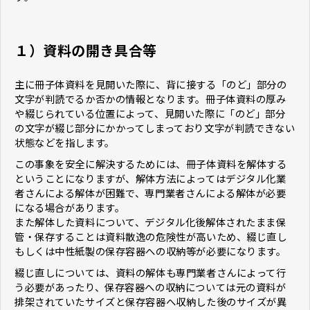
１）資料の開き具合等
主に冊子体資料を見開いた際に、背に接する「のど」部分の
文字が判読でるか否かの情報となります。冊子体資料の厚み
や綴じられている位置によって、見開いた際に「のど」部分
の文字が綴じ部分にかかってしまっており文字が判読できない
状態などを指します。
この事象を安全に解決するためには、冊子体資料を解体する
ということになりますが、解体方法によってはデジタル化業
者さんによる解体が困難で、専門業者さんによる解体が必要
になる場合があります。
また解体した資料について、デジタル化後解体されたまま保
管・保存することは資料散逸の危険性が高いため、綴じ直し
もしくは中性紙製の保存容器への収納等が必要になります。
綴じ直しについては、資料の解体も専門業者さんによって行
う必要があったり、保存容器への収納については元の資料が
排架されていたサイズと保存容器へ収納した後のサイズが異