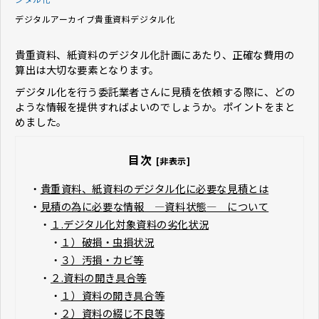
デジタルアーカイブ
貴重資料デジタル化
貴重資料、紙資料のデジタル化計画にあたり、正確な費用の
算出は大切な要素となります。
デジタル化を行う委託業者さんに見積を依頼する際に、どの
ような情報を提供すればよいのでしょうか。ポイントをまと
めました。
目次
[非表示]
・
貴重資料、紙資料のデジタル化に必要な見積とは
・
見積の為に必要な情報 ―資料状態― について
・
１.デジタル化対象資料の劣化状況
・
１）破損・虫損状況
・
３）汚損・カビ等
・
２.資料の開き具合等
・
１）資料の開き具合等
・
２）資料の綴じ不良等