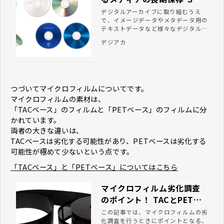
のポイント
デジタルアーカイブに取り組むうえ
で、イメージデータやメタデータ用の
テキストデータなど様々なデジタルデ
ータが発生します。今回はこうしたデ
デジアカ
ジタルデータを、光ディスクで長期保
存するためのポイントをご紹介しま
す。
つづいてマイクロフィルムについてです。
マイクロフィルムの素材は、
「TACベース」のフィルムと「PETベース」のフィルムに分
かれています。
両者の大きな違いは、
TACベースは劣化する可能性があり、PETベースは劣化する
可能性が極めて少ないという点です。
「TACベース」と「PETベース」についてはこちら
マイクロフィルム劣化調査
のポイント！ TACとPETの
見分けかた
この記事では、マイクロフィルムの劣
化調査を行うときにポイントとなる、