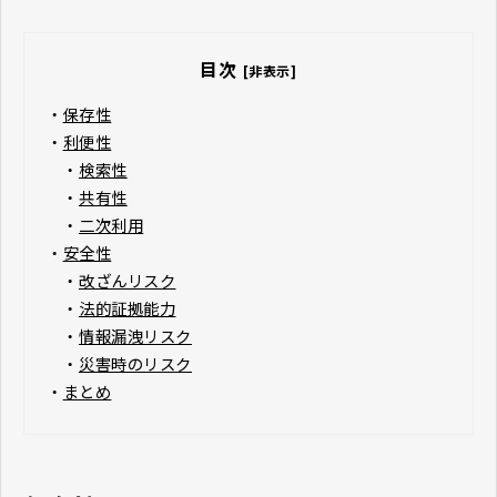
目次
[非表示]
・
保存性
・
利便性
・
検索性
・
共有性
・
二次利用
・
安全性
・
改ざんリスク
・
法的証拠能力
・
情報漏洩リスク
・
災害時のリスク
・
まとめ