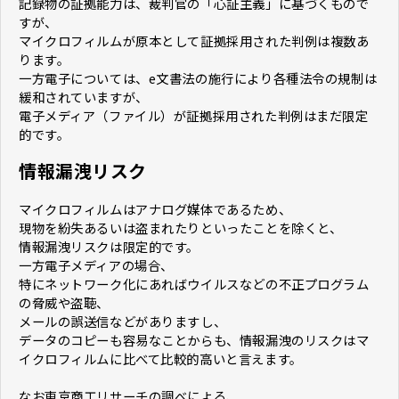
記録物の証拠能力は、裁判官の「心証主義」に基づくもので
すが、
マイクロフィルムが原本として証拠採用された判例は複数あ
ります。
一方電子については、e文書法の施行により各種法令の規制は
緩和されていますが、
電子メディア（ファイル）が証拠採用された判例はまだ限定
的です。
情報漏洩リスク
マイクロフィルムはアナログ媒体であるため、
現物を紛失あるいは盗まれたりといったことを除くと、
情報漏洩リスクは限定的です。
一方電子メディアの場合、
特にネットワーク化にあればウイルスなどの不正プログラム
の脅威や盗聴、
メールの誤送信などがありますし、
データのコピーも容易なことからも、情報漏洩のリスクはマ
イクロフィルムに比べて比較的高いと言えます。
なお東京商工リサーチの調べによる、