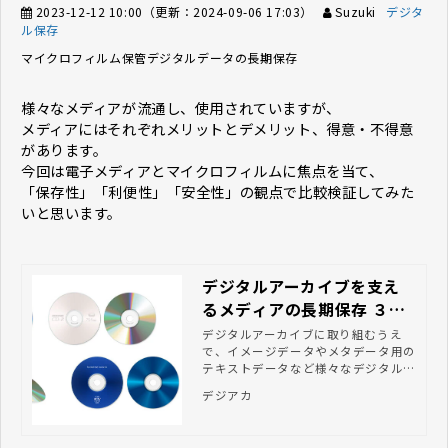
2023-12-12 10:00
（更新：
2024-09-06 17:03
）
Suzuki
デジタ
ル保存
マイクロフィルム保管
デジタルデータの長期保存
様々なメディアが流通し、使用されていますが、
メディアにはそれぞれメリットとデメリット、得意・不得意
があります。
今回は電子メディアとマイクロフィルムに焦点を当て、
「保存性」「利便性」「安全性」の観点で比較検証してみた
いと思います。
デジタルアーカイブを支え
るメディアの長期保存 ３つ
のポイント
デジタルアーカイブに取り組むうえ
で、イメージデータやメタデータ用の
テキストデータなど様々なデジタルデ
ータが発生します。今回はこうしたデ
デジアカ
ジタルデータを、光ディスクで長期保
存するためのポイントをご紹介しま
す。