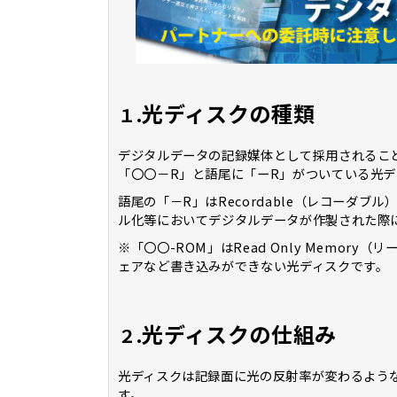
光ディスクの種類
１.
デジタルデータの記録媒体として採用されるこ
「〇〇－R」と語尾に「ーR」がついている光デ
語尾の「－R」はRecordable（レコーダ
ル化等においてデジタルデータが作製された際
※「〇〇-ROM」はRead Only Memo
ェアなど書き込みができない光ディスクです。
光ディスクの仕組み
２.
光ディスクは記録面に光の反射率が変わるよう
す。