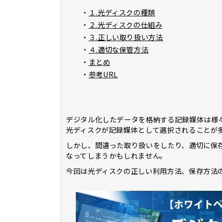
・
１.光ディスクの種類
・
２.光ディスクの仕組み
・
３.正しい取り扱い方法
・
４.適切な保管方法
・
まとめ
・
参考URL
デジタル化したデータを格納する記録媒体は様
光ディスクが記録媒体として選択されることが
しかし、間違った取り扱いをしたり、適切に保
なってしまうかもしれません。
今回は光ディスクの正しい利用方法、保存方法