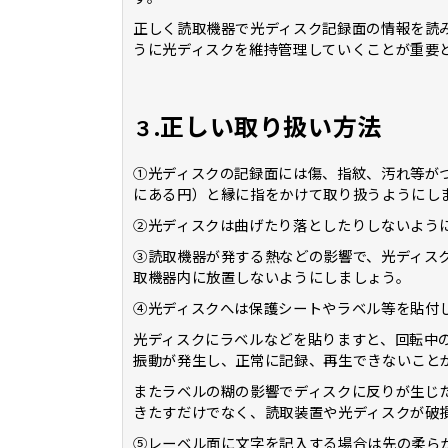
正しく読取機器で光ディスク記録面の情報を読
うに光ディスクを維持管理していくことが重要
正しい取り扱い方法
３.
①光ディスクの記録面には傷、指紋、汚れ等が
にある円）と縁に指をかけて取り扱うようにし
②光ディスクは曲げたり落としたりしないよう
③読取機器が発する熱などの影響で、光ディス
取機器内に放置しないようにしましょう。
④光ディスクへは保護シートやラベル等を貼付
光ディスクにラベルなどを貼りますと、回転中
振動が発生し、正常に記録、再生できないこと
またラベルの糊の影響でディスクに反りが生じ
きたすだけでなく、読取装置や光ディスクが破
⑤レーベル面に文字を記入する場合は先の柔ら