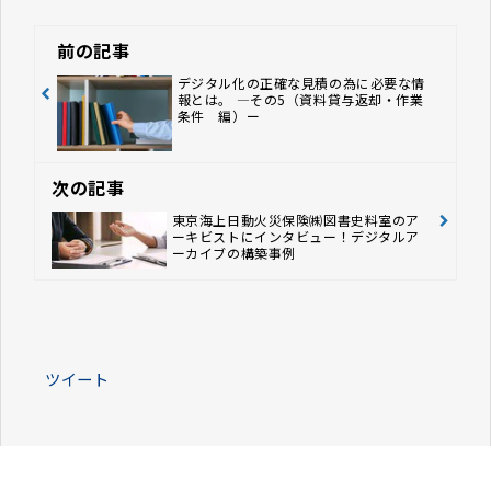
りできます。 情報資産が有効活用さ
れると、国民の文化的活動や大学・研
究機関での研究活動、産業界における
前の記事
新事業の展開、自治体での地方創生な
ど、あらゆる分野で新たな価値創出に
デジタル化の正確な見積の為に必要な情
報とは。 ―その5（資料貸与返却・作業
つながることが期待されます。 組織
条件 編）ー
や企業の担当者のなかには「どのよう
な手順で構築するのか」「利活用しや
すくするポイントはあるのか」などの
疑問を持つ方もいるのではないでしょ
次の記事
うか。 この記事では、デジタルアー
カイブの作り方とポイント、活用事例
東京海上日動火災保険㈱図書史料室のア
について紹介します。
ーキビストにインタビュー！デジタルア
ーカイブの構築事例
ツイート