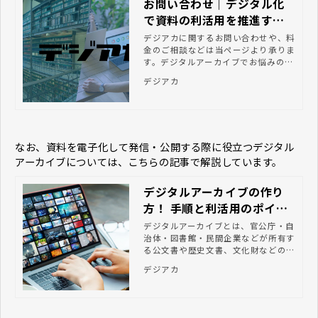
お問い合わせ｜デジタル化
で資料の利活用を推進する
ならデジアカ
デジアカに関するお問い合わせや、料
金のご相談などは当ページより承りま
す。デジタルアーカイブでお悩みの方
はぜひお気軽にご相談ください。
デジアカ
なお、資料を電子化して発信・公開する際に役立つデジタル
アーカイブについては、こちらの記事で解説しています。
デジタルアーカイブの作り
方！ 手順と利活用のポイン
ト
デジタルアーカイブとは、官公庁・自
治体・図書館・民間企業などが所有す
る公文書や歴史文書、文化財などの情
報資産を保存・公開する仕組みのこと
デジアカ
です。デジタルアーカイブを構築する
ことで、紙媒体で保存していた資料の
デジタル画像やコンテンツなどを閲覧
したり、印刷またはダウンロードした