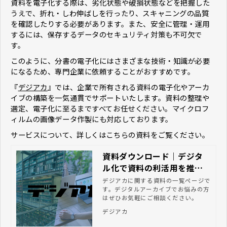
資料を電子化する際は、劣化状態や破損状態などを把握した
うえで、折れ・しわ伸ばしを行ったり、スキャニングの品質
を確認したりする必要があります。また、安全に管理・運用
するには、保存するデータのセキュリティ対策も不可欠で
す。
このように、分書の電子化にはさまざまな技術・知識が必要
になるため、専門企業に依頼することがおすすめです。
『
デジアカ
』では、企業で所有される資料の電子化やアーカ
イブの構築を一気通貫でサポートいたします。資料の整理や
選定、電子化に至るまですべてお任せください。マイクロフ
ィルムの画像データ作製にも対応しております。
サービスについて、詳しくはこちらの資料をご覧ください。
資料ダウンロード｜デジタ
ル化で資料の利活用を推進
するならデジアカ
デジアカに関する資料の一覧ページで
す。デジタルアーカイブでお悩みの方
はぜひお気軽にご相談ください。
デジアカ