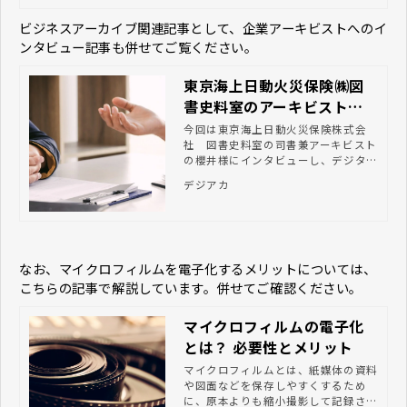
ビジネスアーカイブ関連記事として、企業アーキビストへのイ
ンタビュー記事も併せてご覧ください。
東京海上日動火災保険㈱図
書史料室のアーキビストに
インタビュー！デジタルア
今回は東京海上日動火災保険株式会
社 図書史料室の司書兼アーキビスト
ーカイブの構築事例
の櫻井様にインタビューし、デジタル
アーカイブを構築するまでの経緯や生
デジアカ
じた問題、今後の課題や展望などにつ
いてお話をお聞きしました。
なお、マイクロフィルムを電子化するメリットについては、
こちらの記事で解説しています。併せてご確認ください。
マイクロフィルムの電子化
とは？ 必要性とメリット
マイクロフィルムとは、紙媒体の資料
や図面などを保存しやすくするため
に、原本よりも縮小撮影して記録され