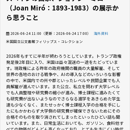
（Joan Miró：1893-1983）の展示か
ら思うこと
2026-06-24 11:00
（更新：
2026-06-24 17:00
）
海外資料
米国国立公文書館
フィリップス・コレクション
2026年もすてに半年が終わろうとしています。トランプ政権
発足後2年目に入り、米国は益々混迷の一途をたどっていま
す。現政権による昨年の政府機関の職員の大量解雇、そして
世界の各地のおける戦争や、AIの導入などのいろいろな影響
の中で、米国内での州や郡といったレベルや民間企業でも人
員解雇が進んでいます。また公立、私立を問わず大学レベル
でも人員整理や研究費の縮小が進み、博士課程に進みたくて
も研究費が出ないようなのでさらなる進学をあきらめた学生
達も少なくなく、またせっかく博士課程入学の合格を手にし
たにもかかわらず大学側の研究費が確保できないためにその
合格そのものを取り消されてしまったといったひどい話も聞
いています。また、日常生活においても、ガソリン、食料他す
べての物価がどんどん高くなっており、とても生きにくい時代