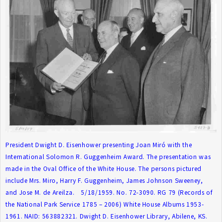
President Dwight D. Eisenhower presenting Joan Miró with the
International Solomon R. Guggenheim Award. The presentation was
made in the Oval Office of the White House. The persons pictured
include Mrs. Miro, Harry F. Guggenheim, James Johnson Sweeney,
and Jose M. de Areilza. 5/18/1959. No. 72-3090. RG 79 (Records of
the National Park Service 1785 – 2006) White House Albums 1953-
1961. NAID: 563882321. Dwight D. Eisenhower Library, Abilene, KS.