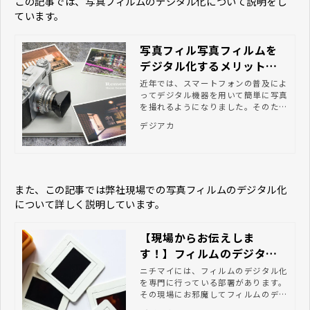
この記事では、写真フィルムのデジタル化について説明をし
ています。
写真フィル写真フィルムを
デジタル化するメリットや
方法、注意点とはムをデジ
近年では、スマートフォンの普及によ
ってデジタル機器を用いて簡単に写真
タル化するメリットや方
を撮れるようになりました。そのた
法、注意点とは
め、個人で撮った写真をデジタルコン
デジアカ
テンツとして、デジタルアーカイブを
行う機関が収集することも考えられま
す。 そうしたなか、自治体・図書
館・美術館・民間企業などの団体・文
化的施設においては、フィルムカメラ
また、この記事では弊社現場での写真フィルムのデジタル化
で撮影された写真が歴史的・文化的な
知的資産として保管されています。こ
について詳しく説明しています。
のような歴史的・文化的な写真は国民
共有の情報資産となるため、次世代へ
【現場からお伝えしま
と継承していくことが重要な課題の一
つとされています。 企業・団体の担
す！】フィルムのデジタル
当者のなかには、保有する歴史写真や
化
ニチマイには、フィルムのデジタル化
文化財写真などの公開と利活用の促進
を専門に行っている部署があります。
に向けて、写真・写真フィルムのデジ
その現場にお邪魔してフィルムのデジ
タル化を検討している方もいるのでは
タル化についてお話を伺ってみること
ないでしょうか。 この記事では、写