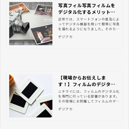
写真フィル写真フィルムを
デジタル化するメリットや
方法、注意点とはムをデジ
近年では、スマートフォンの普及によ
ってデジタル機器を用いて簡単に写真
タル化するメリットや方
を撮れるようになりました。そのた
法、注意点とは
め、個人で撮った写真をデジタルコン
デジアカ
テンツとして、デジタルアーカイブを
行う機関が収集することも考えられま
す。 そうしたなか、自治体・図書
館・美術館・民間企業などの団体・文
化的施設においては、フィルムカメラ
で撮影された写真が歴史的・文化的な
知的資産として保管されています。こ
のような歴史的・文化的な写真は国民
【現場からお伝えしま
共有の情報資産となるため、次世代へ
と継承していくことが重要な課題の一
す！】フィルムのデジタル
つとされています。 企業・団体の担
化
ニチマイには、フィルムのデジタル化
当者のなかには、保有する歴史写真や
を専門に行っている部署があります。
文化財写真などの公開と利活用の促進
その現場にお邪魔してフィルムのデジ
に向けて、写真・写真フィルムのデジ
タル化についてお話を伺ってみること
タル化を検討している方もいるのでは
デジアカ
にしました。 現場ではどんなフィル
ないでしょうか。 この記事では、写
ムを扱って、どんなことに気を付けて
真フィルムをデジタル化するメリット
作業を行っているのかをお伝え出来た
や具体的な方法について解説します。
らと思います。 現場の責任者にお話