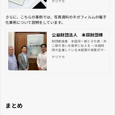
デジアカ
にしました。 現場ではどんなフィル
真フィルムをデジタル化するメリット
ムを扱って、どんなことに気を付けて
や具体的な方法について解説します。
作業を行っているのかをお伝え出来た
らと思います。 現場の責任者にお話
さらに、こちらの事例では、写真資料のネガフィルムの電子
を伺うことができました。
化事例について説明をしています。
公益財団法人 本田財団様
財団創設者 本田宗一郎とその弟・弁
二郎の思いを後世に伝える ～本田財
団が主催している本田賞の授賞式や国
際シンポジウムにおける写真・映像資
デジアカ
料などをデジタル化！～
まとめ