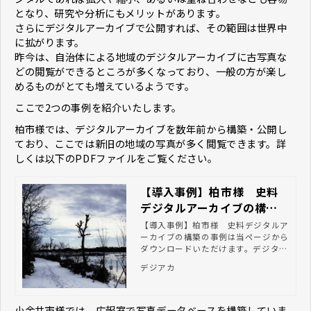
となり、研究や分析にもメリットがあります。
さらにデジタルアーカイブで公開すれば、その範囲は世界中
に拡がります。
昨今は、自治体による地域のデジタルアーカイブに古写真な
どの閲覧ができるところが多くなっており、一般の方が楽し
めるものがとても増えているようです。
ここで2つの事例を紹介いたします。
柏市様では、デジタルアーカイブを数年前から構築・公開し
ており、ここでは新旧の地域の写真が多く閲覧できます。詳
しくは以下のPDFファイルをご覧ください。
【導入事例】柏市様 史料
デジタルアーカイブの構築
｜デジタル化で資料の利活
【導入事例】柏市様 史料デジタルア
ーカイブの構築の事例は当ページから
用を推進するならデジアカ
ダウンロードいただけます。デジタル
アーカイブでお悩みの方はぜひお気軽
デジアカ
にご相談ください。
小金井市様では、広報室で写真データベースを構築していま