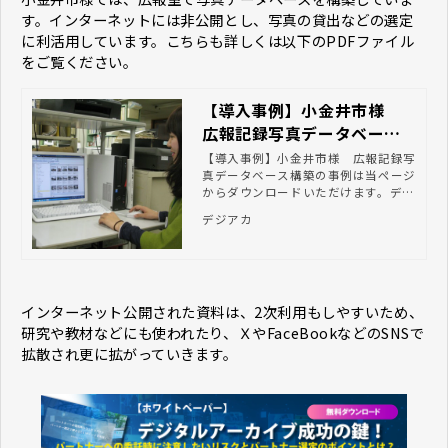
す。インターネットには非公開とし、写真の貸出などの選定
に利活用しています。こちらも詳しくは以下のPDFファイル
をご覧ください。
【導入事例】小金井市様
広報記録写真データベース
構築｜デジタル化で資料の
【導入事例】小金井市様 広報記録写
真データベース構築の事例は当ページ
利活用を推進するならデジ
からダウンロードいただけます。デジ
アカ
タルアーカイブでお悩みの方はぜひお
デジアカ
気軽にご相談ください。
インターネット公開された資料は、2次利用もしやすいため、
研究や教材などにも使われたり、ＸやFaceBookなどのSNSで
拡散され更に拡がっていきます。