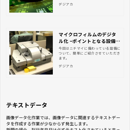
なる4つの作業項目を挙げて、簡単に
デジアカ
説明させていただきました。
マイクロフィルムのデジタ
ル化 −ポイントとなる設備に
ついて−
今回はニチマイに備わっている設備に
ついて、簡単にご紹介させていただき
ます。
デジアカ
テキストデータ
画像データ化作業では、画像データに関連するテキストデー
タを作成する作業が少なからず発生します。
新聞の場合、刊行年月日は必ずテキスト化されていると言っ