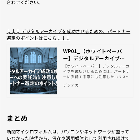
合わせください。
↓↓↓ デジタルアーカイブを成功させるための、パートナー
選定のポイントはこちら↓↓↓
WP01_【ホワイトペーパ
ー】デジタルアーカイブ成
功の鍵
【ホワイトペーパー】デジタルアーカ
イブを成功させるためには、パートナ
ーに委託する際にも注意したいリスク
があります。 この資料では、デジタ
デジアカ
ルアーカイブの委託時にはらむリスク
とは何か、そして、リスクを回避する
ためのパートナー選定のポイントにつ
いて解説します。
まとめ
新聞マイクロフィルムは、パソコンやネットワークが整って
いなかった時代から、保存や活用媒体として利用され続けて