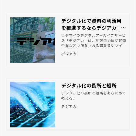
デジタル化で資料の利活用
を推進するならデジアカ | 株
式会社ニチマイ
ニチマイのデジタルアーカイブサービ
ス「デジアカ」は、地方自治体や民間
企業などで所有される貴重書やマイク
ロフィルムのデジタル化を一気通貫で
デジアカ
支援するサービスです。昭和25年の創
業より培ってきた正しい写真技術を活
かし、品質の高いデジタルデータを製
作します。
デジタル化の長所と短所
デジタル化の長所と短所をあらためて
考える。
デジアカ