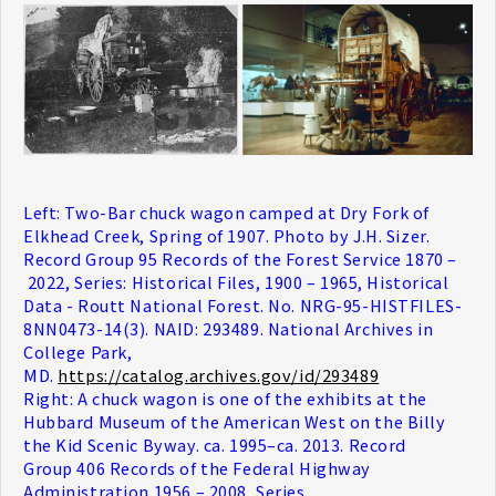
Left: Two-Bar chuck wagon camped at Dry Fork of
Elkhead Creek, Spring of 1907. Photo by J.H. Sizer.
Record Group 95 Records of the Forest Service 1870 –
2022, Series: Historical Files, 1900 – 1965, Historical
Data - Routt National Forest. No. NRG-95-HISTFILES-
8NN0473-14(3). NAID: 293489. National Archives in
College Park,
MD.
https://catalog.archives.gov/id/293489
Right: A chuck wagon is one of the exhibits at the
Hubbard Museum of the American West on the Billy
the Kid Scenic Byway. ca. 1995–ca. 2013. Record
Group 406 Records of the Federal Highway
Administration 1956 – 2008, Series