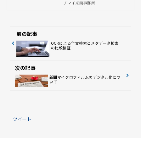
チマイ米国事務所
ーや、ハンバーガーやホットドッグや
サンドイッチなどの昼食メニューなど
をお腹いっぱい食べられるような身近
な食堂として独自の発展を遂げてきま
した。アメリカで生まれ育ってきた
人々であれば誰にとっても馴染みのあ
前の記事
る場所であり、それを日本の感覚でい
うと、地元の行きつけの食堂または定
OCRによる全文検索とメタデータ検索
の比較検証
食屋という感じなのかなと思います。
今回は、アメリカ文化の象徴ともいえ
るダイナーとその由来について紹介し
ます。
次の記事
新聞マイクロフィルムのデジタル化につ
いて
ツイート