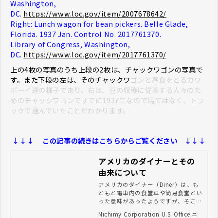
Washington,
DC.
https://www.loc.gov/item/2007678642/
Right: Lunch wagon for bean pickers. Belle Glade,
Florida. 1937 Jan. Control No. 2017761370.
Library of Congress, Washington,
DC.
https://www.loc.gov/item/2017761370/
上の4枚の写真のうち上段の2枚は、チャックワゴンの写真で
す。また下段の左は、そのチャックワ
ゴンと昼食をとるカワ
ボーイ達の様子であり、右は、豆の収穫に従事する人々のた
めのチャックワゴンですでに1937年なので馬ではなく、トラ
ックで運んでいたことがわかります。
↓↓↓
この記事の続きはこちらからご覧ください ↓↓↓
アメリカのダイナーとその
由来について
アメリカのダイナー（Diner）は、も
ともと電車内の食堂車や簡易食堂とい
った意味があったようですが、そこか
ら手ごろな値段で、パンケーキ、オム
Nichimy Corporation U.S. Office ニ
レツ、ベーコン、ポテトの朝食メニュ