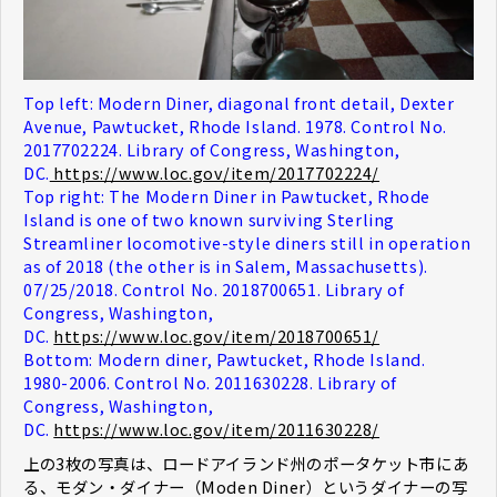
Top left: Modern Diner, diagonal front detail, Dexter
Avenue, Pawtucket, Rhode Island. 1978. Control No.
2017702224. Library of Congress, Washington,
DC.
https://www.loc.gov/item/2017702224/
Top right: The Modern Diner in Pawtucket, Rhode
Island is one of two known surviving Sterling
Streamliner locomotive-style diners still in operation
as of 2018 (the other is in Salem, Massachusetts).
07/25/2018. Control No. 2018700651. Library of
Congress, Washington,
DC.
https://www.loc.gov/item/2018700651/
Bottom: Modern diner, Pawtucket, Rhode Island.
1980-2006. Control No. 2011630228. Library of
Congress, Washington,
DC.
https://www.loc.gov/item/2011630228/
上の3枚の写真は、ロードアイランド州のポータケット市にあ
る、モダン・ダイナー（Moden Diner）というダイナーの写