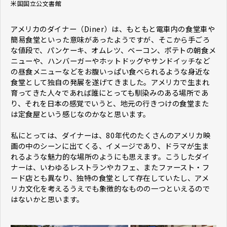
米国国立公文書館
アメリカのダイナー（Diner）は、もともと電車内の食堂車や
簡易食堂といった意味があったようですが、そこから手ごろ
な値段で、パンケーキ、オムレツ、ベーコン、ポテトの朝食メ
ニューや、ハンバーガーやホットドッグやサンドイッチなど
の昼食メニューなどをお腹いっぱい食べられるような身近な
食堂として独自の発展を遂げてきました。アメリカで生まれ
育ってきた人々であれば誰にとっても馴染みのある場所であ
り、それを日本の感覚でいうと、地元の行きつけの食堂また
は定食屋という感じなのかなと思います。
私にとっては、ダイナーは、80年代のたくさんのアメリカ映
画の中のシーンに出てくる、イメージであり、ドラマが生ま
れるような魅力的な場所のようにも思えます。こうしたダイ
ナーは、いわゆるレストランやカフェ、またファースト・フ
ード店とも異なり、独特の食堂として存在していたし、アメ
リカ文化を考えるうえでも象徴的なものの一つといえるので
はないかと思います。