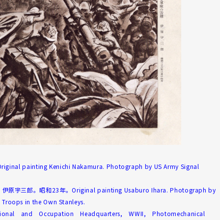
inting Kenichi Nakamura. Photograph by US Army Signal
和23年。Original painting Usaburo Ihara. Photograph by
e Troops in the Own Stanleys.
tional and Occupation Headquarters, WWII, Photomechanical