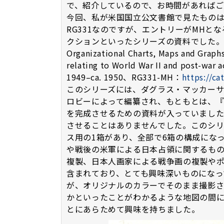
で、紹介しているので、お時間があればご覧
今回、私が米国国立公文書館で見たもの
RG331なのですが、エントリーがMHと
クションといったシリーズの資料でした。（The MacA
Organizational Charts, Maps and Graphs
relating to World War II and post-war a
1949–ca. 1950、RG331-MH：
https://ca
このシリーズには、ダグラス・マッカーサ
ロビーによって編纂され、もともとは、『
を完成させるための資料が入っていまし
させることはありませんでした。このシリ
ス用の1箱があり、全部で6箱の構成にな
や戦後の米軍による日本占領に関するも
複製、日本人画家による戦争画の複製や
含まれており、とても興味深いものになっ
が、オリジナルのカラーでそのまま撮影さ
かといったことがわかるような地図の間
とにあらためて興味を持ちました。