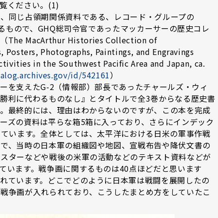
ください。(1)
は、同じ占領期関係資料である、レコード・グループの
なるもので、GHQ総司令官であったマッカーサーの歴史コレ
rthur Histories Collection of
, Posters, Photographs, Paintings, and Engravings
ctivities in the Southwest Pacific Area and Japan, ca.
talog.archives.gov/id/542161
）
ーを支えたG-2（情報部）部長であったチャールズ・ウィ
勝利に代わるものなし』とタイトルで全3巻からなる歴史書
た。最終的には、理由はわからないのですが、この本を完成
ーズの資料は平らな箱5箱に入っており、さらにインデック
っています。全体としては、太平洋における日米の軍事作戦
ので、当時の日本軍の組織図や地図、宣戦布告や降伏文書の
ポスターなどや戦後の米軍の活動などのテキスト資料などが
ています。戦争画に関するものは40点ほどだと思います
れています。どこでどのように日本軍は戦闘を展開したの
に戦争画が入れられており、こうしたまとめ方をしていたこ