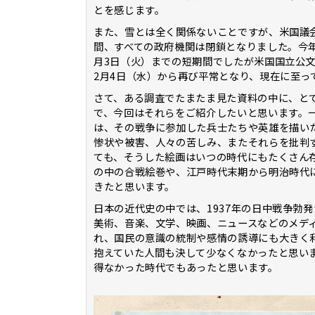
とを感じます。
また、雪とは全く関係ないことですが、米国議会
間、すべての政府機関は閉鎖となりました。今年
月3日（火）までの短期間でしたが米国国立公
2月4日（水）から再び平常となり、現在に至っ
さて、ある調査でたまたま見た資料の中に、と
で、今回はそれらをご紹介したいと思います。
は、その戦争に参加した兵士たちや英雄を描い
惨状や被害、人々の苦しみ、またそれらを批判
ても、そうした絵画はいつの時代にもたくさん
の中の合戦絵巻や、江戸時代末期から明治時代
きたと思います。
日本の近代史の中では、1937年の日中戦争勃
美術、音楽、文学、映画、ニュースなどのメデ
れ、国民の意識の統制や感情の誘導にも大きく
抱えていた人間も決して少なくなかったと思い
得なかった時代でもあったと思います。