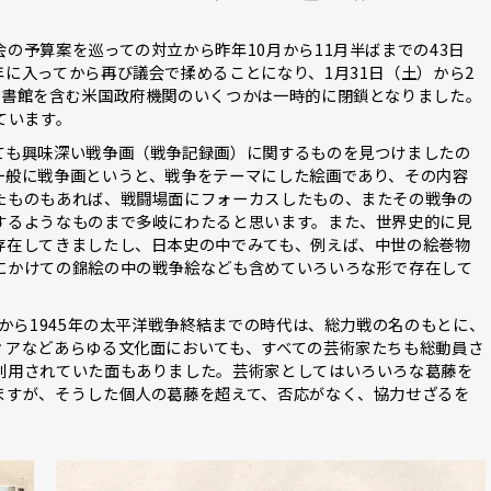
の予算案を巡っての対立から昨年10月から11月半ばまでの43日
に入ってから再び議会で揉めることになり、1月31日（土）から2
文書館を含む米国政府機関のいくつかは一時的に閉鎖となりました。
ています。
ても興味深い戦争画（戦争記録画）に関するものを見つけましたの
一般に戦争画というと、戦争をテーマにした絵画であり、その内容
たものもあれば、戦闘場面にフォーカスしたもの、またその戦争の
するようなものまで多岐にわたると思います。また、世界史的に見
存在してきましたし、日本史の中でみても、例えば、中世の絵巻物
にかけての錦絵の中の戦争絵なども含めていろいろな形で存在して
発から1945年の太平洋戦争終結までの時代は、総力戦の名のもとに、
ィアなどあらゆる文化面においても、すべての芸術家たちも総動員さ
利用されていた面もありました。芸術家としてはいろいろな葛藤を
ますが、そうした個人の葛藤を超えて、否応がなく、協力せざるを