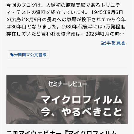
今回のブログは、人類初の原爆実験であるトリニテ
ィ・テストの資料を紹介しています。 1945年8月6日
の広島と8月9日の長崎への原爆が投下されてから今年
は80年目となりました。1980年代後半には7万発程度
存在していたと言われる核弾頭は、2025年1月の時点
では、12405程度であると言われています。 しかしな
記事を見る
がら、現在の世界の局地的紛争では、そうした核兵器
が使われかねない危険性があり、核兵器の廃絶への道
米国国立公文書館
はあまりにも程遠い現実に絶望的な思いを抱いてしま
うこともしばしばです。しかしながら、それでも 現
在を生きる私達ができることは何かを考えささやかな
りに模索していくことは大切であると思っています。
ニチマイウェビナー『マイクロフィルム