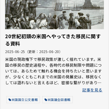
20世紀初頭の米国へやってきた移民に関す
る資料
2025-06-25
（更新：
2025-06-20
）
米国の現政権下で移民政策が激しく揺れています。米
国の移民の歴史過程や、各時代の移民制限や問題につ
いては、あらためて触れる機会を持ちたいと思います
が、少なくともこれまでの米国の発展史は、移民なく
しては語れないと言えるほど、密接な繋がりがありま
した。そんな思いから、今回は、米国国立公文書館や
記事を見る
米国議会図書館から、19世紀後半から20世紀初頭の米
国へやってきた移民の人々の様子を描いた資料や写真
米国国立公文書館
米国議会図書館
をご紹介したいと思います。