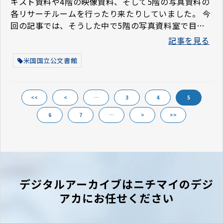
キスト資料や4階の映像資料、そして5階の写真資料の
各リサーチルームを行ったり来たりしていました。 今
回の記事では、そうした中で5階の写真資料室で目に
留まった一枚をきっかけに、ネイティブアメリカン
記事を見る
（Native American）の写真を紹介しています。スタ
ジオで撮影された美しい写真の数々を、ぜひご覧くだ
米国国立公文書館
さい。
<<
<
…
3
4
5
6
7
…
>
>>
デジタルアーカイブはニチマイのデジ
アカにお任せください