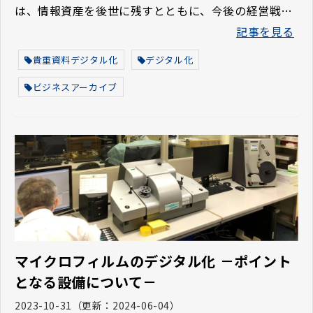
は、情報資産を後世に残すとともに、今後の経営戦略
の一助になると考えられます。 企業や団体において
記事を見る
は、情報資産の利活用を促進するために「資料の電子
化を行いたい」「電子化した資料でアーカイブを構築
貴重資料デジタル化
デジタル化
したい」などとお考えの方もいるのではないでしょう
ビジネスアーカイブ
か。 この記事では、資料を電子化する方法や注意点と
ともに、ビジネスアーカイブの構築について解説しま
す。
マイクロフィルムのデジタル化 －ポイント
となる設備について－
2023-10-31
（更新：
2024-06-04
）