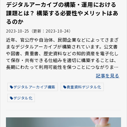
デジタルアーカイブの構築・運用における
課題とは？ 構築する必要性やメリットはあ
るのか
2023-10-25
（更新：
2023-10-24
）
近年、官公庁や自治体、民間企業などによってさまざ
まなデジタルアーカイブが構築されています。公文書
や図書、貴重書、歴史資料などの知的資産を電子化し
て保存・共有できる仕組みを適切に構築することは、
長期にわたって利用可能性を保つことにつながりま
す。 しかし、知的資産を持つ組織においては、人材や
記事を見る
技術などの問題からデジタルアーカイブの構築が進ま
ないケースも見られています。 「デジタルアーカイブ
デジタルアーカイブ構築
貴重資料デジタル化
にはどのような課題があるのか」「デジタルアーカイ
デジタル化
ブは本当に必要なのか」と疑問をお持ちの方もいるの
ではないでしょうか。 この記事では、デジタルアーカ
イブの課題や必要性、構築するメリットについて解説
します。